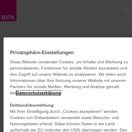
fa6
soli
ARBEITEN BEI BIPA
ic:outl
plus
Mitarbeiter:in Verkauf
Privatsphäre-Einstellungen
LEHRE BEI BIPA
ic:outl
Shop Manager:in
plus
Diese Website verwendet Cookies, um Inhalte und Werbung zu
Rayonsleiter:in
Deine Vorteile
personalisieren, Funktionen für soziale Medien anzubieten und
JOBS, DIE ZUM LEBEN PASSEN
Make-up Artist
ic:outl
den Zugriff auf unsere Website zu analysieren. Wir teilen auch
Einzelhandelskauffrau:mann
plus
Informationen über Ihre Nutzung unserer Website mit unseren
Zentrale
Bürokauffrau:mann
Partnern für soziale Medien, Werbung und Analyse gemäß
Quereinsteiger:innen
DAS SIND WIR
Hinter den Kulissen
der
Datenschutzerklärung
.
ic:outl
Mamas & Papas
plus
So läuft's mit deiner Bewerbung
Nebenjob
Drittlandübermittlung:
Deine Vorteile
NEWS & TERMINE
Mit Ihrer Einwilligung durch „Cookies akzeptieren“ werden
Student:innen
ic:outl
Beruf & Familie
plus
Cookies von Drittanbietern verwendet sowie Besuchs- und
Berufserfahrene
Gesund sein & wohlfühlen
Nutzungsdaten erfasst. Dabei können Daten in ein Land
Termine
außerhalb der EU (mitunter den USA) übertragen werden. Den
OFFENE STELLEN
Gemeinsam für alle