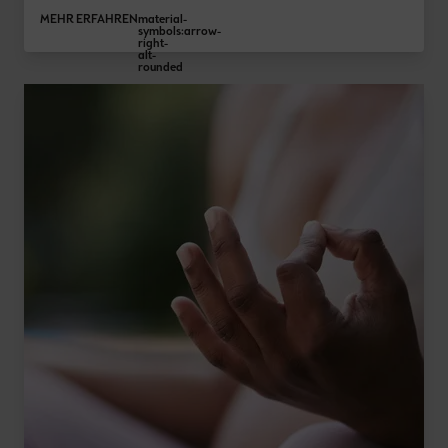
MEHR ERFAHREN
material-
symbols:arrow-
right-
alt-
rounded