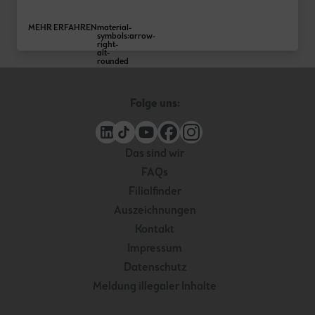
MEHR ERFAHREN
material-
symbols:arrow-
right-
alt-
rounded
 Folge uns: 
Das sind wir
FAQs
Filialfinder
Auszeichnungen
Kontakt
Impressum
Datenschutz
Meldung illegaler Inhalte