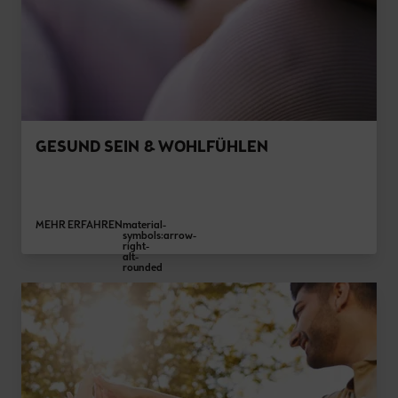
GESUND SEIN & WOHLFÜHLEN
MEHR ERFAHREN
material-
symbols:arrow-
right-
alt-
rounded